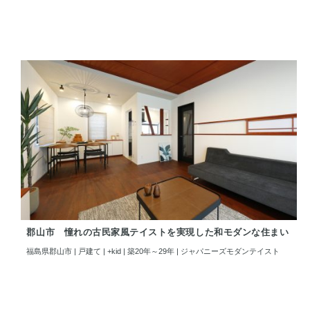
郡山市 憧れの古民家風テイストを実現した和モダンな住まい
福島県郡山市 | 戸建て | +kid | 築20年～29年 | ジャパニーズモダンテイスト