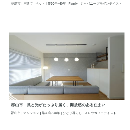
福島市 | 戸建て | ペット | 築30年~40年 | Family | ジャパニーズモダンテイスト
郡山市 風と光がたっぷり届く、開放感のある住まい
郡山市 | マンション | 築30年~40年 | ひとり暮らし | スロウカフェテイスト