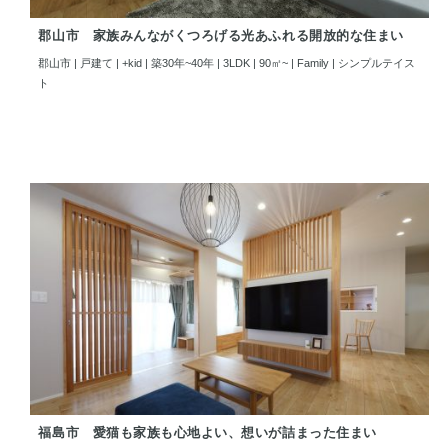
郡山市 家族みんながくつろげる光あふれる開放的な住まい
郡山市 | 戸建て | +kid | 築30年~40年 | 3LDK | 90㎡~ | Family | シンプルテイス
ト
福島市 愛猫も家族も心地よい、想いが詰まった住まい