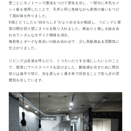
壁ごとにモノトーンで濃淡をつけて変化を出し、一部分に木毛セメ
ント板を使用したことで、天井と同じ色味ながら表情の違いをつけ
て面白味を作りました。
E様とどうしたら“自分らしさ”がより出せるか相談し、リビングと寝
室の間仕切り壁にタイルを取り入れました。柄ありと無しを組み合
わせランダムなモザイク模様を演出。
無彩色とダークな色合いの組み合わせで、少し高級感ある雰囲気に
仕上がりました。
リビングは友達を呼んだり、くつろいだりする場にしたいとのこと
で、寝室にワークスペースを設けました。解放感を出すために間仕
切りは途中で切り、光を柔らかく通す布で区切ることで安らぎの雰
囲気を出しています。