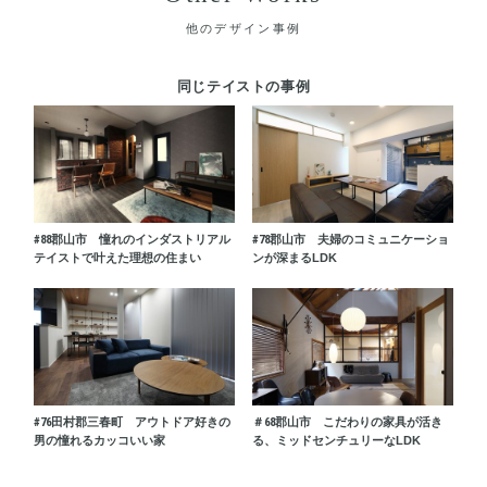
他のデザイン事例
同じテイストの事例
#88
郡山市 憧れのインダストリアル
#78
郡山市 夫婦のコミュニケーショ
テイストで叶えた理想の住まい
ンが深まるLDK
#76
田村郡三春町 アウトドア好きの
＃68
郡山市 こだわりの家具が活き
男の憧れるカッコいい家
る、ミッドセンチュリーなLDK