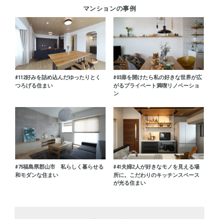
マンションの事例
#112
好みを詰め込んだゆったりとく
#03
扉を開けたら私の好きな世界が広
つろげる住まい
がるプライベート満喫リノベーショ
ン
#75
福島県郡山市 私らしく暮らせる
#41
夫婦2人が好きなモノを見える場
和モダンな住まい
所に。こだわりのキッチンスペース
が光る住まい