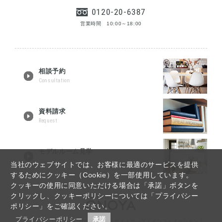
0120-20-6387
営業時間 10:00～18:00
相談予約
Consultation
資料請求
Request
モデルルーム見学
Tour reservation
当社のウェブサイトでは、お客様に最適のサービスを提供
するためにクッキー（Cookie）を一部使用しています。
クッキーの使用に同意いただける場合は「承諾」ボタンを
クリックし、クッキーポリシーについては「プライバシー
ポリシー」をご確認ください。
プライバシーポリシー
承諾
福島・郡山リノベーションTOP
｜
Q&A
｜
サイトマップ
｜
インフォメーション
｜