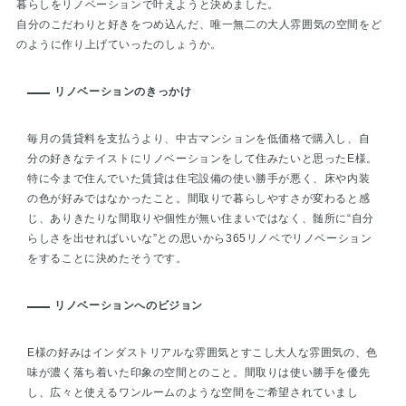
暮らしをリノベーションで叶えようと決めました。
自分のこだわりと好きをつめ込んだ、唯一無二の大人雰囲気の空間をど
のように作り上げていったのしょうか。
リノベーションのきっかけ
毎月の賃貸料を支払うより、中古マンションを低価格で購入し、自
分の好きなテイストにリノベーションをして住みたいと思ったE様。
特に今まで住んでいた賃貸は住宅設備の使い勝手が悪く、床や内装
の色が好みではなかったこと。間取りで暮らしやすさが変わると感
じ、ありきたりな間取りや個性が無い住まいではなく、髄所に“自分
らしさを出せればいいな”との思いから365リノベでリノベーション
をすることに決めたそうです。
リノベーションへのビジョン
E様の好みはインダストリアルな雰囲気とすこし大人な雰囲気の、色
味が濃く落ち着いた印象の空間とのこと。間取りは使い勝手を優先
し、広々と使えるワンルームのような空間をご希望されていまし