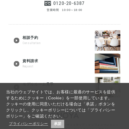
0120-20-6387
営業時間 10:00～18:00
相談予約
Consultation
資料請求
Request
モデルルーム見学
Tour reservation
当社のウェブサイトでは、お客様に最適のサービスを提供
するためにクッキー（Cookie）を一部使用しています。
クッキーの使用に同意いただける場合は「承諾」ボタンを
クリックし、クッキーポリシーについては「プライバシー
ポリシー」をご確認ください。
プライバシーポリシー
承諾
福島・郡山リノベーションTOP
｜
Q&A
｜
サイトマップ
｜
インフォメーション
｜