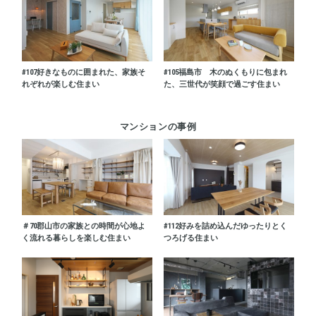
#107
好きなものに囲まれた、家族そ
#105
福島市 木のぬくもりに包まれ
れぞれが楽しむ住まい
た、三世代が笑顔で過ごす住まい
マンションの事例
＃70
郡山市の家族との時間が心地よ
#112
好みを詰め込んだゆったりとく
く流れる暮らしを楽しむ住まい
つろげる住まい