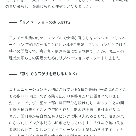
の良い暮らし」を感じられる住空間となりました。
『リノベーションのきっかけ』
二人での生活のため、シンプルで快適な暮らしをマンション×リノベ
ーションで実現させることにしたS様ご夫婦。マンションならではの
狭小の間取りで、窓が無く暗さも気になる物件でしたが、お二人の
理想の暮らしの実現のためにリノベーションがスタートしました。
『狭小でも広がりを感じるＬＤＫ』
コミュニケーションを大切にされているS様ご夫婦が一緒に過ごすこ
との多いLDKは、できる限り広がりを持ちたいと望まれていまし
た。そこでまず、壁の上部に開口部分を設けたり、キッチンとの間
も壁を極力無くすことで空間を作り、開放感を感じる仕上がりに。
また、開口部から自然光をリビングに取り入れることで、暗さが気
になったリビングも明るい印象となっています。「住み心地の良さ
を感じられて、新しいコミュニケーションを楽しめそうです。」と