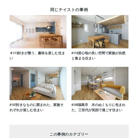
同じテイストの事例
＃113
好きが整う、趣味を楽しむ住ま
#110
居心地の良い空間で家族が自然
い
と集まる住まい
#107
好きなものに囲まれた、家族そ
#105
福島市 木のぬくもりに包まれ
れぞれが楽しむ住まい
た、三世代が笑顔で過ごす住まい
この事例のカテゴリー