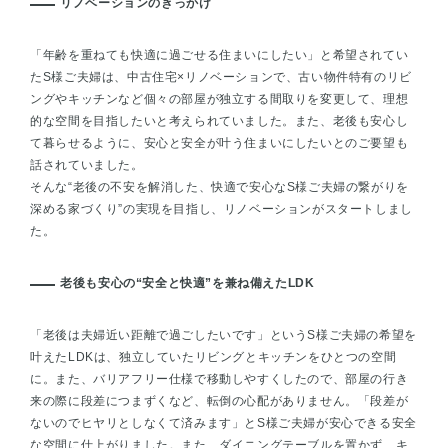
リノベーションのきっかけ
「年齢を重ねても快適に過ごせる住まいにしたい」と希望されてい
たS様ご夫婦は、中古住宅×リノベーションで、古い物件特有のリビ
ングやキッチンなど個々の部屋が独立する間取りを変更して、理想
的な空間を目指したいと考えられていました。また、老後も安心し
て暮らせるように、安心と安全が叶う住まいにしたいとのご要望も
話されていました。
そんな“老後の不安を解消した、快適で安心なS様ご夫婦の繋がりを
深める家づくり”の実現を目指し、リノベーションがスタートしまし
た。
老後も安心の“安全と快適”を兼ね備えたLDK
「老後は夫婦近い距離で過ごしたいです」というS様ご夫婦の希望を
叶えたLDKは、独立していたリビングとキッチンをひとつの空間
に。また、バリアフリー仕様で移動しやすくしたので、部屋の行き
来の際に段差につまずくなど、転倒の心配がありません。「段差が
ないのでヒヤリとしなくて済みます」とS様ご夫婦が安心できる安全
な空間に仕上がりました。また、ダイニングテーブルを置かず、キ