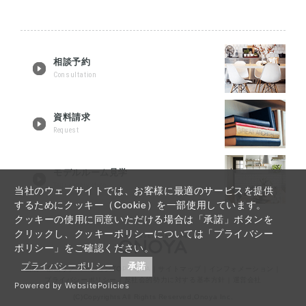
相談予約
Consultation
資料請求
Request
モデルルーム見学
Tour reservation
当社のウェブサイトでは、お客様に最適のサービスを提供
するためにクッキー（Cookie）を一部使用しています。
クッキーの使用に同意いただける場合は「承諾」ボタンを
クリックし、クッキーポリシーについては「プライバシー
ポリシー」をご確認ください。
プライバシーポリシー
承諾
福島・郡山リノベーションTOP
｜
Q&A
｜
サイトマップ
｜
インフォメーション
｜
プライバシーポリシー
｜
反社会的勢力に対する基本方針
｜
運営会社
Powered by WebsitePolicies
(C)Copyrights All Rights Reserved,Onoya Inc.