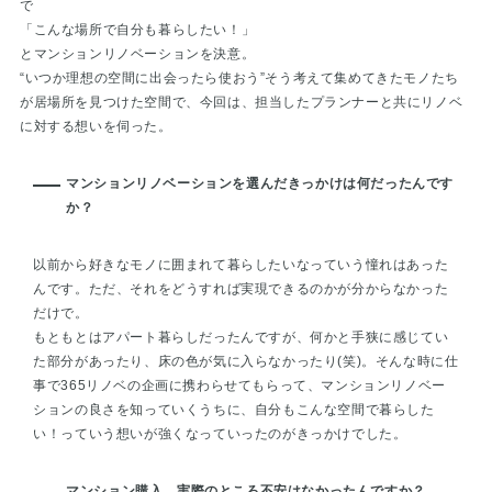
で
「こんな場所で自分も暮らしたい！」
とマンションリノベーションを決意。
“いつか理想の空間に出会ったら使おう”そう考えて集めてきたモノたち
が居場所を見つけた空間で、今回は、担当したプランナーと共にリノベ
に対する想いを伺った。
マンションリノベーションを選んだきっかけは何だったんです
か？
以前から好きなモノに囲まれて暮らしたいなっていう憧れはあった
んです。ただ、それをどうすれば実現できるのかが分からなかった
だけで。
もともとはアパート暮らしだったんですが、何かと手狭に感じてい
た部分があったり、床の色が気に入らなかったり(笑)。そんな時に仕
事で365リノベの企画に携わらせてもらって、マンションリノベー
ションの良さを知っていくうちに、自分もこんな空間で暮らした
い！っていう想いが強くなっていったのがきっかけでした。
マンション購入、実際のところ不安はなかったんですか？