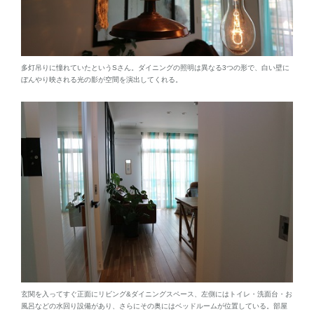
多灯吊りに憧れていたというSさん。ダイニングの照明は異なる3つの形で、白い壁に
ぼんやり映される光の影が空間を演出してくれる。
玄関を入ってすぐ正面にリビング&ダイニングスペース、左側にはトイレ・洗面台・お
風呂などの水回り設備があり、さらにその奥にはベッドルームが位置している。部屋