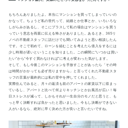
もちろんありましたよ。本当にマンションを買ってしまっていいの
かなって。ちょうど私の世代って、結婚とか仕事とか、いろいろな
しがらみがあるし、そこにプラスして私の場合はマンションを買う
っていう意志を両親に伝える怖さがありました。あるとき、365リ
ノベの不動産スタッフに話だけでも聞いてみようと思い相談したん
です。そこで初めて、ローンを組むことを考えたら借入をするには
少し時期が遅いということを知りました。この瞬間に“いつかは買い
たい”から“今すぐ買わなければ”に考えが変わった気がします。
そして、もし今後このマンションを手放すことがあったら「その時
は時間がかかっても必ず売りますから」と言ってくれた不動産スタ
ッフの言葉が最終的には私の背中を押してくれました。
実際住んでみると、月々の返済も前のアパートの家賃以下に収まっ
ているし、アパートと比べて何よりキッチンとかお風呂が広い！毎
日ストレスが減って、しかもそれが一生自分のモノだと思うと、も
っと早く決断すれば良かったと思いました。今もし決断ができない
人がいるなら、絶対に早く決めた方が良いと言いたいですね。