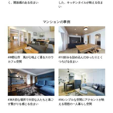
く、開放感のある住まい
した、キッチンタイルが映える住ま
い
マンションの事例
#89
郡山市 風が心地よく通るスロウ
#112
好みを詰め込んだゆったりとく
カフェ空間
つろげる住まい
#38
大切な場所で大切な人たちと過ご
#54
シンプルな空間にアクセントが映
す繋がりを感じる住まい
える理想の一人暮らし空間