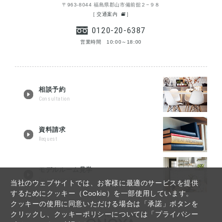
〒963-8044 福島県郡山市備前舘２−９８
[
交通案内
]
0120-20-6387
営業時間 10:00～18:00
相談予約
Consultation
資料請求
Request
モデルルーム見学
Tour reservation
当社のウェブサイトでは、お客様に最適のサービスを提供
するためにクッキー（Cookie）を一部使用しています。
クッキーの使用に同意いただける場合は「承諾」ボタンを
クリックし、クッキーポリシーについては「プライバシー