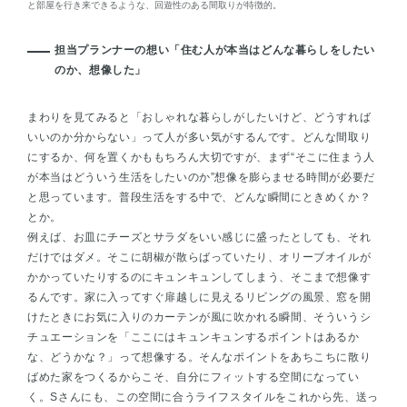
と部屋を行き来できるような、回遊性のある間取りが特徴的。
担当プランナーの想い「住む人が本当はどんな暮らしをしたい
のか、想像した」
まわりを見てみると「おしゃれな暮らしがしたいけど、どうすれば
いいのか分からない」って人が多い気がするんです。どんな間取り
にするか、何を置くかももちろん大切ですが、まず“そこに住まう人
が本当はどういう生活をしたいのか”想像を膨らませる時間が必要だ
と思っています。普段生活をする中で、どんな瞬間にときめくか？
とか。
例えば、お皿にチーズとサラダをいい感じに盛ったとしても、それ
だけではダメ。そこに胡椒が散らばっていたり、オリーブオイルが
かかっていたりするのにキュンキュンしてしまう、そこまで想像す
るんです。家に入ってすぐ扉越しに見えるリビングの風景、窓を開
けたときにお気に入りのカーテンが風に吹かれる瞬間、そういうシ
チュエーションを「ここにはキュンキュンするポイントはあるか
な、どうかな？」って想像する。そんなポイントをあちこちに散り
ばめた家をつくるからこそ、自分にフィットする空間になってい
く。Sさんにも、この空間に合うライフスタイルをこれから先、送っ