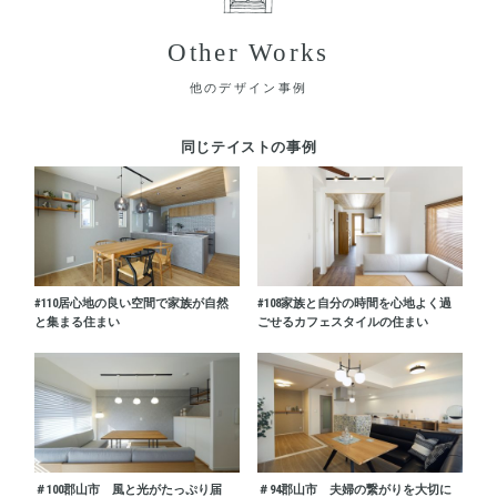
Other Works
他のデザイン事例
同じテイストの事例
#110
居心地の良い空間で家族が自然
#108
家族と自分の時間を心地よく過
と集まる住まい
ごせるカフェスタイルの住まい
＃100
郡山市 風と光がたっぷり届
＃94
郡山市 夫婦の繋がりを大切に