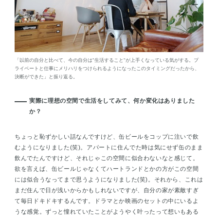
「以前の自分と比べて、今の自分は"生活すること"が上手くなっている気がする。プ
ライベートと仕事にメリハリをつけられるようになったこのタイミングだったから、
決断ができた」と振り返る。
実際に理想の空間で生活をしてみて、何か変化はありました
か？
ちょっと恥ずかしい話なんですけど、缶ビールをコップに注いで飲
むようになりました(笑)。アパートに住んでた時は気にせず缶のまま
飲んでたんですけど、それじゃこの空間に似合わないなと感じて。
欲を言えば、缶ビールじゃなくてハートランドとかの方がこの空間
には似合うなってまで思うようになりました(笑)。それから、これは
まだ住んで日が浅いからかもしれないですが、自分の家が素敵すぎ
て毎日ドキドキするんです。ドラマとか映画のセットの中にいるよ
うな感覚。ずっと憧れていたことがようやく叶ったって想いもある