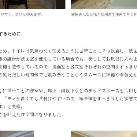
りやすく、会話が弾みます。
家族みんなが様々な用途で使用できる
するために
ため、トイレは気兼ねなく使えるように世帯ごとに２つ設置し、洗
族の誰かが洗面室を使用している場合でも、安心してお風呂に入れ
納棚を造作しているので、洗面室と脱衣室それぞれの空間をすっき
の慌ただしい時間帯でも混み合うことなくスムーズに準備や着替え
うに世帯ごとの寝室や、廊下・階段下などのデッドスペースを活用
。「モノが多くても片付けやすいので、家全体をすっきりした状態
す」と奥様。
さを叶えた住空間になりました。