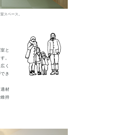
和室スペース。
面室と
ます。
り広く
ができ
し適材
で維持