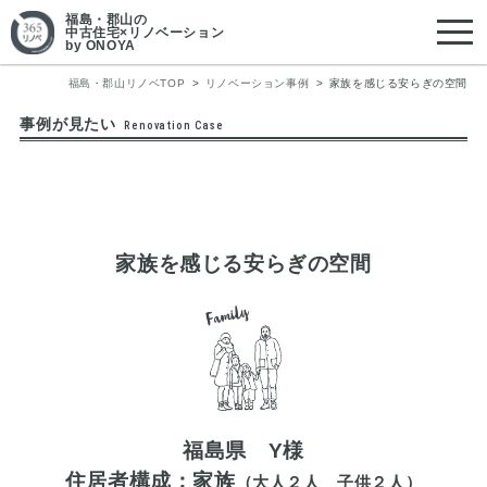
福島・郡山
の
中古住宅×リノベーション
by ONOYA
福島・郡山リノベTOP
リノベーション事例
家族を感じる安らぎの空間
事例が見たい
Renovation Case
家族を感じる安らぎの空間
福島県 Y様
住居者構成：家族
（大人２人 子供２人）