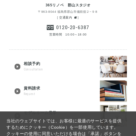
365リノベ 郡山スタジオ
〒963-8044 福島県郡山市備前舘２−９８
[
交通案内
]
0120-20-6387
営業時間 10:00～18:00
相談予約
Consultation
資料請求
Request
モデルルーム見学
Tour reservation
当社のウェブサイトでは、お客様に最適のサービスを提供
するためにクッキー（Cookie）を一部使用しています。
クッキーの使用に同意いただける場合は「承諾」ボタンを