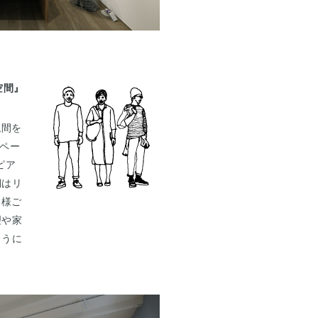
。
空間』
仏間を
ペー
ピア
棚はリ
Ｏ様ご
理や家
ように