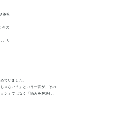
や趣味
と今の
し、リ
決めていました。
んじゃない？」という一言が。その
ション」ではなく「悩みを解決し、