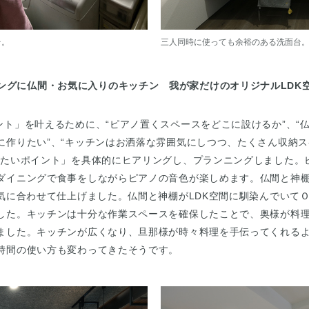
台。
三人同時に使っても余裕のある洗面台
ングに仏間・お気に入りのキッチン 我が家だけのオリジナルLDK
ト」を叶えるために、“ピアノ置くスペースをどこに設けるか”、“
に作りたい”、“キッチンはお洒落な雰囲気にしつつ、たくさん収納ス
りたいポイント」を具体的にヒアリングし、プランニングしました。
ダイニングで食事をしながらピアノの音色が楽しめます。仏間と神
気に合わせて仕上げました。仏間と神棚がLDK空間に馴染んでいて
した。キッチンは十分な作業スペースを確保したことで、奥様が料
ました。キッチンが広くなり、旦那様が時々料理を手伝ってくれる
時間の使い方も変わってきたそうです。