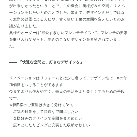
が出来なかったということで、この機会に奥様好みの空間にリノベ
ーションをしたいとのことでした。加えて、デザイン面だけではな
く窓際の結露によるカビや、古く暗い印象の空間を変えたいとのお
話がありました。
奥様のオーダーは”可愛すぎないフレンチテイスト”。フレンチの要素
を取り入れながらも、飽きのこないデザインを希望されていまし
た。
『快適な空間と、好きなデザインを』
リノベーションはリフォームとは少し違って、デザイン性で＋αの付
加価値をつけることができます。
今までよりも住みやすく、毎日の生活をより楽しくするための手段
です。
今回E様のご要望は大きく分けて3つ。
・湿気の対策をして快適な空間にしたい
・奥様好みのデザインで空間をまとめたい
・広々としたリビングと充実した収納が欲しい