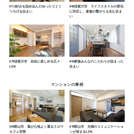
#112
好みを詰め込んだゆったりとく
#80
須賀川市 ライフスタイルの変化
つろげる住まい
に対応し、家族の繋がりも生む住ま
い
#79
須賀川市 自由に楽しめる広々
#59
家族みんなのこだわりが詰まった
LDK
住まい
マンションの事例
#89
郡山市 風が心地よく通るスロウ
#78
郡山市 夫婦のコミュニケーショ
カフェ空間
ンが深まるLDK