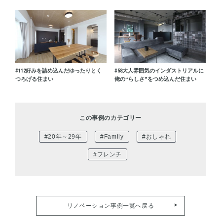
#112
好みを詰め込んだゆったりとく
#58
大人雰囲気のインダストリアルに
つろげる住まい
俺の“らしさ”をつめ込んだ住まい
この事例のカテゴリー
#20年～29年
#Family
#おしゃれ
#フレンチ
リノベーション事例一覧へ戻る