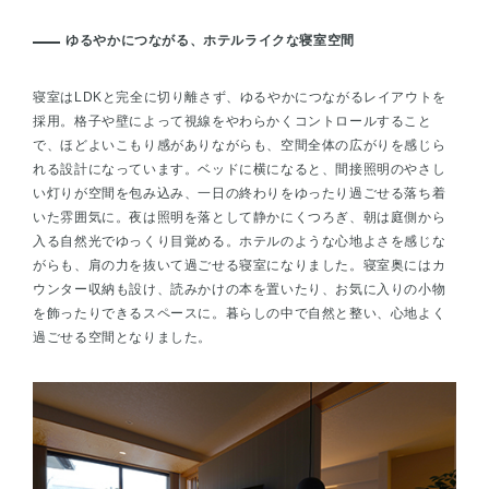
ゆるやかにつながる、ホテルライクな寝室空間
寝室はLDKと完全に切り離さず、ゆるやかにつながるレイアウトを
採用。格子や壁によって視線をやわらかくコントロールすること
で、ほどよいこもり感がありながらも、空間全体の広がりを感じら
れる設計になっています。ベッドに横になると、間接照明のやさし
い灯りが空間を包み込み、一日の終わりをゆったり過ごせる落ち着
いた雰囲気に。夜は照明を落として静かにくつろぎ、朝は庭側から
入る自然光でゆっくり目覚める。ホテルのような心地よさを感じな
がらも、肩の力を抜いて過ごせる寝室になりました。寝室奥にはカ
ウンター収納も設け、読みかけの本を置いたり、お気に入りの小物
を飾ったりできるスペースに。暮らしの中で自然と整い、心地よく
過ごせる空間となりました。