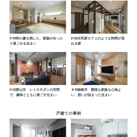
#109
和の趣を残した、家族がゆった
#106
古民家カフェのような時間が流
り過ごせる住まい
れる家
#102
郡山市 レトロモダンの空間
＃99
福島市 愛猫も家族も心地よ
で、趣味とともに過ごす住まい
い、想いが詰まった住まい
戸建ての事例