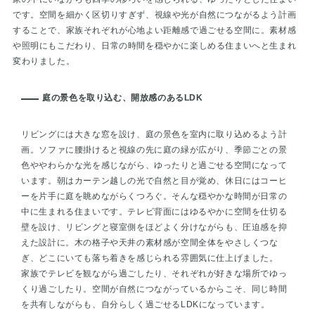
です。空間を細かく区切りすぎず、視線や光が自然につながるよう計画
することで、家族それぞれが心地よい距離感で過ごせる空間に。素材感
や照明にもこだわり、日常の時間を穏やかに楽しめる住まいへと生まれ
変わりました。
庭の景色を取り込む、開放感のあるLDK
リビングには大きな窓を設け、庭の景色を室内に取り込めるよう計
画。ソファに腰掛けると視線の先に庭の緑が広がり、季節ごとの景
色ややわらかな光を感じながら、ゆったりと過ごせる空間になって
います。朝はカーテン越しの光で自然と目が覚め、休日にはコーヒ
ーを片手に庭を眺めながらくつろぐ。そんな穏やかな時間が日常の
中に生まれる住まいです。テレビ背面にはゆるやかに空間を仕切る
壁を設け、リビングと寝室側をほどよく分けながらも、圧迫感を抑
えた設計に。木の格子や天井の素材感が空間全体をやさしくつな
ぎ、どこにいても落ち着きを感じられる雰囲気に仕上げました。
家族でテレビを観ながら過ごしたり、それぞれが好きな場所でゆっ
くり過ごしたり。空間が自然につながっているからこそ、同じ時間
を共有しながらも、自分らしく過ごせるLDKになっています。