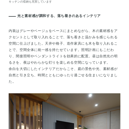
キッチンの収納も充実しています
光と素材感が調和する、落ち着きのあるインテリア
内装はグレーやベージュをベースにまとめながら、木の素材感をア
クセントとして取り入れることで、落ち着きと温かみを感じられる
空間に仕上げました。天井や格子、造作家具にも木を取り入れるこ
とで、空間全体に統一感を持たせています。照明計画にもこだわ
り、間接照明やペンダントライトを効果的に配置。昼は自然光の明
るさを、夜はやわらかな灯りを楽しめる空間になっています。
余白を大切にしたインテリアだからこそ、庭の景色や光、素材感が
自然と引き立ち、時間とともにゆったり過ごせる住まいになりまし
た。