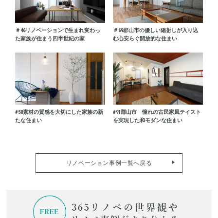
＃46
リノベーションで生まれ変わっ
＃69
郡山市の優しい陽射しが入り込
た家族が住まう四半世紀の家
む心安らぐ開放的な住まい
#50
素材の質感を大切にした家族の新
#91
郡山市 憧れの古民家風テイスト
たな住まい
を実現した和モダンな住まい
リノベーション事例一覧へ戻る