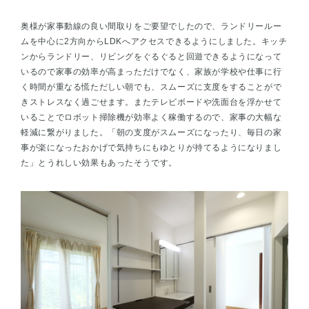
奥様が家事動線の良い間取りをご要望でしたので、ランドリールー
ムを中心に2方向からLDKへアクセスできるようにしました。キッチ
ンからランドリー、リビングをぐるぐると回遊できるようになって
いるので家事の効率が高まっただけでなく、家族が学校や仕事に行
く時間が重なる慌ただしい朝でも、スムーズに支度をすることがで
きストレスなく過ごせます。またテレビボードや洗面台を浮かせて
いることでロボット掃除機が効率よく稼働するので、家事の大幅な
軽減に繋がりました。「朝の支度がスムーズになったり、毎日の家
事が楽になったおかげで気持ちにもゆとりが持てるようになりまし
た」とうれしい効果もあったそうです。