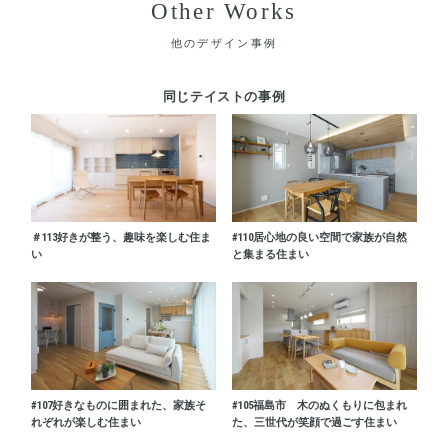
Other Works
他のデザイン事例
同じテイストの事例
＃113
好きが整う、趣味を楽しむ住ま
#110
居心地の良い空間で家族が自然
い
と集まる住まい
#107
好きなものに囲まれた、家族そ
#105
福島市 木のぬくもりに包まれ
れぞれが楽しむ住まい
た、三世代が笑顔で過ごす住まい