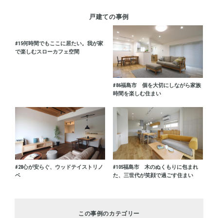
戸建ての事例
#15
何時間でもここに居たい。我が家
で楽しむスローカフェ空間
#86
福島市 個を大切にしながら家族
時間を楽しむ住まい
#28
心が安らぐ、ウッドテイストリノ
#105
福島市 木のぬくもりに包まれ
ベ
た、三世代が笑顔で過ごす住まい
この事例のカテゴリー