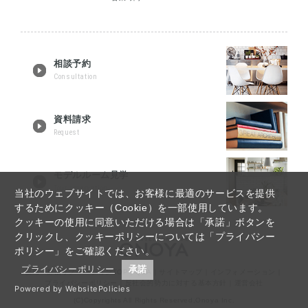
相談予約
Consultation
資料請求
Request
モデルルーム見学
Tour reservation
当社のウェブサイトでは、お客様に最適のサービスを提供
するためにクッキー（Cookie）を一部使用しています。
クッキーの使用に同意いただける場合は「承諾」ボタンを
クリックし、クッキーポリシーについては「プライバシー
ポリシー」をご確認ください。
プライバシーポリシー
承諾
福島・郡山リノベーションTOP
｜
Q&A
｜
サイトマップ
｜
インフォメーション
｜
プライバシーポリシー
｜
反社会的勢力に対する基本方針
｜
運営会社
Powered by WebsitePolicies
(C)Copyrights All Rights Reserved,Onoya Inc.