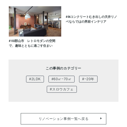
#06
コンクリートむき出しの天井リノ
ベならではの男前インテリア
#102
郡山市 レトロモダンの空間
で、趣味とともに過ごす住まい
この事例のカテゴリー
#2LDK
#60㎡~70㎡
#~20年
#スロウカフェ
リノベーション事例一覧へ戻る