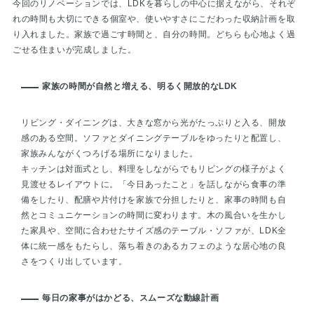
今回のリノベーションでは、LDKを暮らしの中心に据えながら、それぞ
れの時間も大切にできる個室や、使いやすさにこだわった収納計画を取
り入れました。家族で過ごす時間と、自分の時間。どちらも心地よく過
ごせる住まいが完成しました。
家族の時間が自然と増える、明るく開放的なLDK
リビング・ダイニングは、大きな窓から光がたっぷりと入る、開放
感のある空間。ソファとダイニングテーブルをゆったりと配置し、
家族みんながくつろげる場所になりました。
キッチンは対面式とし、料理をしながらでもリビングの様子がよく
見渡せるレイアウトに。「今日あったこと」を話しながら食事の準
備をしたり、配膳や片付けを家族で分担したりと、家事の時間も自
然とコミュニケーションの時間に変わります。木の風合いを生かし
た家具や、空間に合わせたサイズ感のテーブル・ソファが、LDK全
体に統一感をもたらし、落ち着きのあるカフェのような居心地の良
さをつくり出しています。
毎日の家事がはかどる、スムーズな動線計画