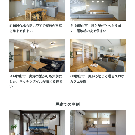
#110
居心地の良い空間で家族が自然
＃100
郡山市 風と光がたっぷり届
と集まる住まい
く、開放感のある住まい
＃94
郡山市 夫婦の繋がりを大切に
#89
郡山市 風が心地よく通るスロウ
した、キッチンタイルが映える住ま
カフェ空間
い
戸建ての事例