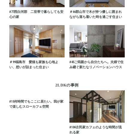
#77
西白河郡 二世帯で暮らしても安
＃66
郡山市で木が持つ優しに囲まれ
心の家
ながら落ち着いた時を過ごす住まい
＃99
福島市 愛猫も家族も心地よ
#45
ご両親から自分たちへ。夫婦で住
い、想いが詰まった住まい
み継ぐ新たなリノベーションハウス
2LDKの事例
#15
何時間でもここに居たい。我が家
で楽しむスローカフェ空間
#106
古民家カフェのような時間が流
れる家