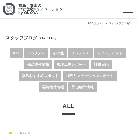
福島・郡山
の
中古住宅×リノベーション
by ONOYA
365リノベ
スタッフブログ
スタッフブログ
Staff Blog
ALL
365リノベ
その他
インテリア
リノベテイスト
仙台物件情報
現場工事レポート
社員日記
福島おすすめスポット
福島リノベーションレポート
福島物件情報
郡山物件情報
ALL
2026.07.10