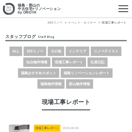
福島・郡山
の
中古住宅×リノベーション
by ONOYA
365リノベ
イベント・セミナー
現場工事レポート
スタッフブログ
Staff Blog
ALL
365リノベ
その他
インテリア
リノベテイスト
仙台物件情報
現場工事レポート
社員日記
福島おすすめスポット
福島リノベーションレポート
福島物件情報
郡山物件情報
現場工事レポート
現場工事レポート
2026.08.06