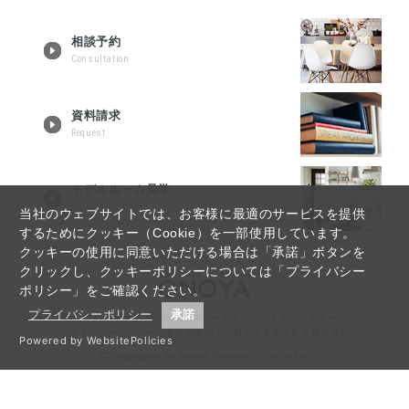
相談予約
Consultation
資料請求
Request
モデルルーム見学
Tour reservation
当社のウェブサイトでは、お客様に最適のサービスを提供
するためにクッキー（Cookie）を一部使用しています。
クッキーの使用に同意いただける場合は「承諾」ボタンを
クリックし、クッキーポリシーについては「プライバシー
ポリシー」をご確認ください。
プライバシーポリシー
承諾
福島・郡山リノベーションTOP
｜
Q&A
｜
サイトマップ
｜
インフォメーション
｜
プライバシーポリシー
｜
反社会的勢力に対する基本方針
｜
運営会社
Powered by WebsitePolicies
(C)Copyrights All Rights Reserved,Onoya Inc.