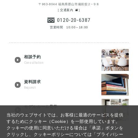
〒963-8044 福島県郡山市備前舘２−９８
[
交通案内
]
0120-20-6387
営業時間 10:00～18:00
相談予約
Consultation
資料請求
Request
モデルルーム見学
Tour reservation
当社のウェブサイトでは、お客様に最適のサービスを提供
するためにクッキー（Cookie）を一部使用しています。
クッキーの使用に同意いただける場合は「承諾」ボタンを
クリックし、クッキーポリシーについては「プライバシー