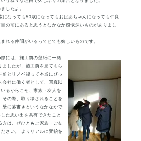
という様々な理由で久しぶりの集合となりました。
いましたよ。
0歳になっても50歳になってもおばあちゃんになっても仲良
て目の前にあると思うとなかなか感慨深いものがありまし
集まれる仲間がいるってとても嬉しいものです。
の際には、施工前の壁紙に一緒
りましたが、施工前を見てもら
ベ前とリノベ後って本当にびっ
ベ会社に働く者として、写真以
ているからこそ、家族・友人を
 その際、取り壊されることを
 壁に落書きというなかなかで
ゃした思い出を共有できたこと
る方は、ぜひともご家族・ご友
ださい。 よりリアルに変貌を