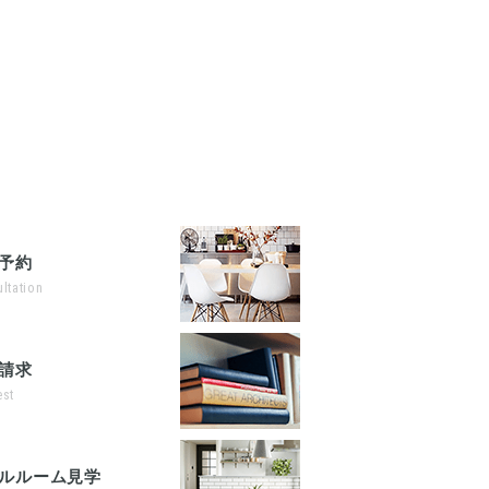
予約
ltation
請求
st
ルルーム見学