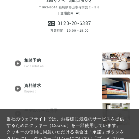
365リノベ 郡山スタジオ
〒963-8044 福島県郡山市備前舘２−９８
[
交通案内
]
0120-20-6387
営業時間 10:00～18:00
相談予約
Consultation
資料請求
Request
モデルルーム見学
Tour reservation
当社のウェブサイトでは、お客様に最適のサービスを提供
するためにクッキー（Cookie）を一部使用しています。
クッキーの使用に同意いただける場合は「承諾」ボタンを
クリックし、クッキーポリシーについては「プライバシー