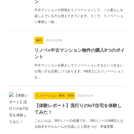
ン
中古マンションや団地をリノベーションして、一人暮らしを
楽しんでいる方も増えてきています。そこで、リノベーショ
ン事例と一緒...
物件
2019.10.08
リノベ×中古マンション物件の購入8つのポイ
ント
中古マンションを購入してリノベーションするという住まい
の買い方も定着しつつあります。WEB上にもリノベーション
を...
リノベーション, 事例・実例
2019.04.05
【体験レポート】流行りのIoT住宅を体験し
てみた！
こんにちは。365リノベの佐藤です。 365リノベの6棟目とな
る柏木モデルルームが完成したと聞きつけ、早速直撃...