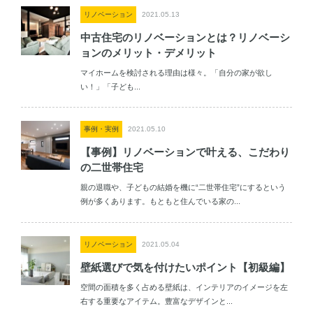
リノベーション
2021.05.13
中古住宅のリノベーションとは？リノベーシ
ョンのメリット・デメリット
マイホームを検討される理由は様々。「自分の家が欲し
い！」「子ども...
事例・実例
2021.05.10
【事例】リノベーションで叶える、こだわり
の二世帯住宅
親の退職や、子どもの結婚を機に“二世帯住宅”にするという
例が多くあります。もともと住んでいる家の...
リノベーション
2021.05.04
壁紙選びで気を付けたいポイント【初級編】
空間の面積を多く占める壁紙は、インテリアのイメージを左
右する重要なアイテム。豊富なデザインと...