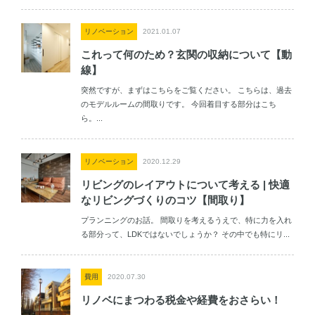
リノベーション
2021.01.07
これって何のため？玄関の収納について【動
線】
突然ですが、まずはこちらをご覧ください。 こちらは、過去
のモデルルームの間取りです。 今回着目する部分はこち
ら。...
リノベーション
2020.12.29
リビングのレイアウトについて考える | 快適
なリビングづくりのコツ【間取り】
プランニングのお話。 間取りを考えるうえで、特に力を入れ
る部分って、LDKではないでしょうか？ その中でも特にリ...
費用
2020.07.30
リノベにまつわる税金や経費をおさらい！