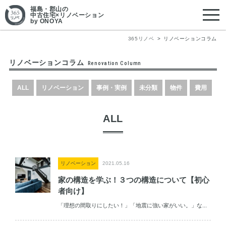
福島・郡山
の
中古住宅×リノベーション
by ONOYA
365リノベ
リノベーションコラム
リノベーションコラム
Renovation Column
ALL
リノベーション
事例・実例
未分類
物件
費用
ALL
リノベーション
2021.05.16
家の構造を学ぶ！３つの構造について【初心
者向け】
「理想の間取りにしたい！」「地震に強い家がいい。」な...