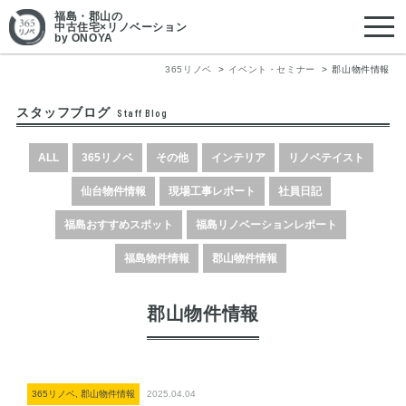
福島・郡山
の
中古住宅×リノベーション
by ONOYA
365リノベ
イベント・セミナー
郡山物件情報
スタッフブログ
Staff Blog
ALL
365リノベ
その他
インテリア
リノベテイスト
仙台物件情報
現場工事レポート
社員日記
福島おすすめスポット
福島リノベーションレポート
福島物件情報
郡山物件情報
郡山物件情報
365リノベ, 郡山物件情報
2025.04.04