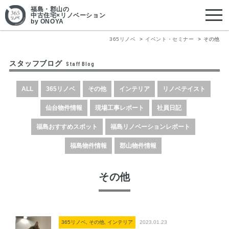
福島・郡山
の
中古住宅×リノベーション
by ONOYA
365リノベ
イベント・セミナー
その他
スタッフブログ
Staff Blog
ALL
365リノベ
その他
インテリア
リノベテイスト
仙台物件情報
現場工事レポート
社員日記
福島おすすめスポット
福島リノベーションレポート
福島物件情報
郡山物件情報
その他
365リノベ, その他, インテリア
2023.01.23