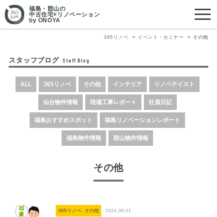
福島・郡山
の
中古住宅×リノベーション
by ONOYA
365リノベ
イベント・セミナー
その他
スタッフブログ
Staff Blog
ALL
365リノベ
その他
インテリア
リノベテイスト
仙台物件情報
現場工事レポート
社員日記
福島おすすめスポット
福島リノベーションレポート
福島物件情報
郡山物件情報
その他
365リノベ, その他
2024.08.01