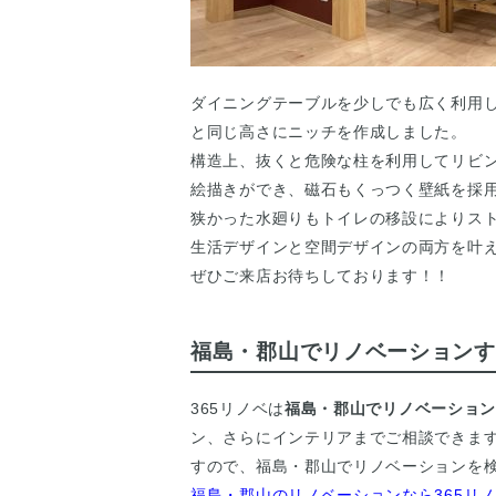
ダイニングテーブルを少しでも広く利用
と同じ高さにニッチを作成しました。
構造上、抜くと危険な柱を利用してリビ
絵描きができ、磁石もくっつく壁紙を採
狭かった水廻りもトイレの移設によりス
生活デザインと空間デザインの両方を叶
ぜひご来店お待ちしております！！
福島・郡山でリノベーションす
365リノベは
福島・郡山でリノベーショ
ン、さらにインテリアまでご相談できま
すので、福島・郡山でリノベーションを検
福島・郡山のリノベーションなら365リ