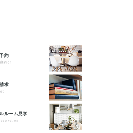
予約
ltation
請求
st
ルルーム見学
reservation