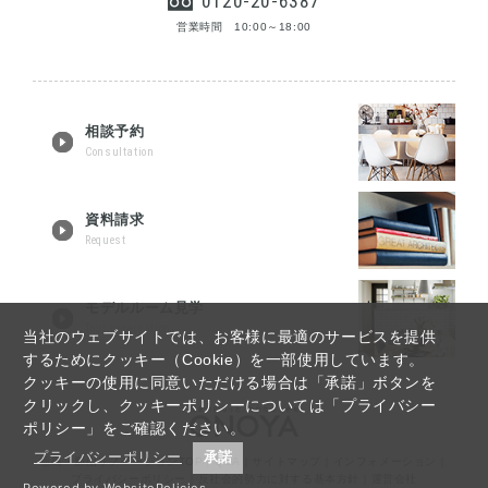
0120-20-6387
営業時間 10:00～18:00
相談予約
Consultation
資料請求
Request
モデルルーム見学
Tour reservation
当社のウェブサイトでは、お客様に最適のサービスを提供
するためにクッキー（Cookie）を一部使用しています。
クッキーの使用に同意いただける場合は「承諾」ボタンを
クリックし、クッキーポリシーについては「プライバシー
ポリシー」をご確認ください。
プライバシーポリシー
承諾
福島・郡山リノベーションTOP
｜
Q&A
｜
サイトマップ
｜
インフォメーション
｜
プライバシーポリシー
｜
反社会的勢力に対する基本方針
｜
運営会社