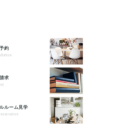
予約
ltation
請求
st
ルルーム見学
reservation