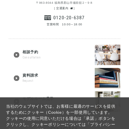
〒963-8044 福島県郡山市備前舘２−９８
[
交通案内
]
0120-20-6387
営業時間 10:00～18:00
相談予約
Consultation
資料請求
Request
モデルルーム見学
Tour reservation
当社のウェブサイトでは、お客様に最適のサービスを提供
するためにクッキー（Cookie）を一部使用しています。
クッキーの使用に同意いただける場合は「承諾」ボタンを
クリックし、クッキーポリシーについては「プライバシー