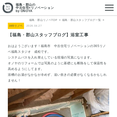
福島・郡山
の
中古住宅×リノベーション
by ONOYA
福島・郡山リノベTOP
福島・郡山スタッフブログ一覧
365リノベ
2026.04.27
【福島・郡山スタッフブログ】浴室工事
おはようございます！福島市 中古住宅リノベーションの365リノ
ベ福島スタジオ 成松です。
システムバスを入れ替えしている現場の写真になります。
オノヤのリフォームでは写真のように基礎にも断熱をして保温性を
高めるようにしてます。
浴槽のお湯がなかなか冷めず、追い炊きの必要がなくなるかもしれ
ません！