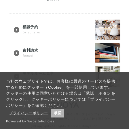
相談予約
Consultation
資料請求
Request
モデルルーム見学
Tour reservation
当社のウェブサイトでは、お客様に最適のサービスを提供
するためにクッキー（Cookie）を一部使用しています。
クッキーの使用に同意いただける場合は「承諾」ボタンを
クリックし、クッキーポリシーについては「プライバシー
ポリシー」をご確認ください。
プライバシーポリシー
承諾
福島・郡山リノベーションTOP
｜
Q&A
｜
サイトマップ
｜
インフォメーション
｜
プライバシーポリシー
｜
反社会的勢力に対する基本方針
｜
運営会社
Powered by WebsitePolicies
(C)Copyrights All Rights Reserved,Onoya Inc.