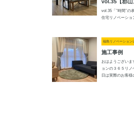
vol.35【
vol.35「’’時間
住宅リノベーション 
福島リノベーション
施工事例
おはようございま
ョンの３６５リノ
日は実際のお客様の