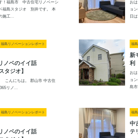
す！福島市 中古住宅リノベーシ
おは
ベ福島スタジオ 別井です。 本
ョン
施工...
日は
記, 福島リノベーションレポート
福島
新
リノベのイイ話
利
郡山スタジオ】
おは
ョン
壁」 こんにちは。 郡山市 中古住
島市
5リノ...
記, 福島リノベーションレポート
福島
中
リノベのイイ話
テ