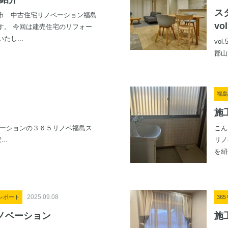
ス
市 中古住宅リノベーション福島
v
す。 今回は建売住宅のリフォー
たし...
vo
郡山
福島
施
ーションの３６５リノベ福島ス
こん
..
リノ
を紹
2025.09.08
レポート
36
ノベーション
施