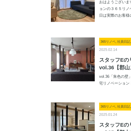
おはようございま
ョンの３６５リノ
日は実際のお客様の
365リノベ, 社員日
2025.02.14
スタッフEの
vol.36【
vol.36「朱色の
宅リノベーション 36
365リノベ, 社員日
2025.01.24
スタッフEの