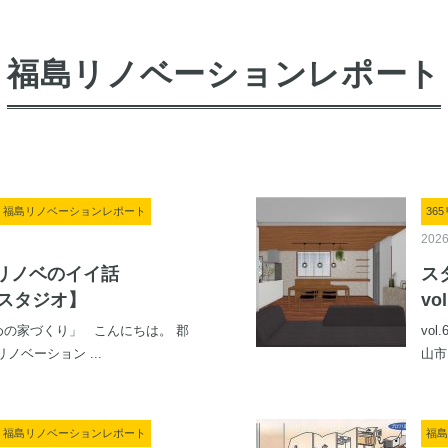
福島リノベーションレポート
記, 福島リノベーションレポート
36
2026
リノベのイイ話
ス
郡山スタジオ】
v
のための家づくり」 こんにちは。 郡
vo
ノベーション ...
山市
記, 福島リノベーションレポート
福島