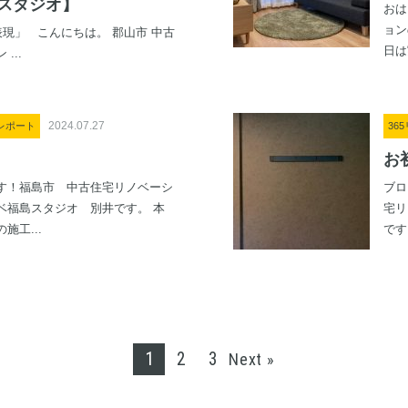
郡山スタジオ】
おは
ョン
’’の表現」 こんにちは。 郡山市 中古
日は
...
2024.07.27
レポート
36
お
す！福島市 中古住宅リノベーシ
ブロ
ベ福島スタジオ 別井です。 本
宅リ
施工...
です
1
2
3
Next »