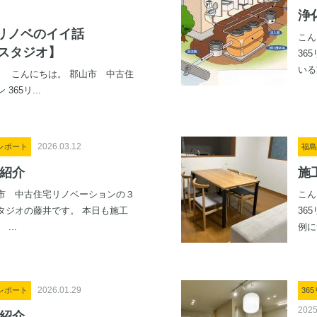
浄
リノベのイイ話
こん
郡山スタジオ】
36
いる
たび」 こんにちは。 郡山市 中古住
65リ...
2026.03.12
レポート
福島
紹介
施
市 中古住宅リノベーションの３
こん
タジオの藤井です。 本日も施工
36
...
例に
2026.01.29
レポート
36
2025
紹介