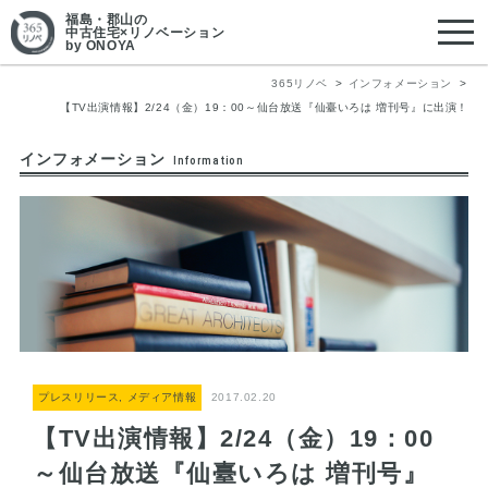
福島・郡山
の
中古住宅×リノベーション
by ONOYA
365リノベ
インフォメーション
【TV出演情報】2/24（金）19：00～仙台放送『仙臺いろは 増刊号』に出演！
インフォメーション
Information
プレスリリース, メディア情報
2017.02.20
【TV出演情報】2/24（金）19：00
～仙台放送『仙臺いろは 増刊号』