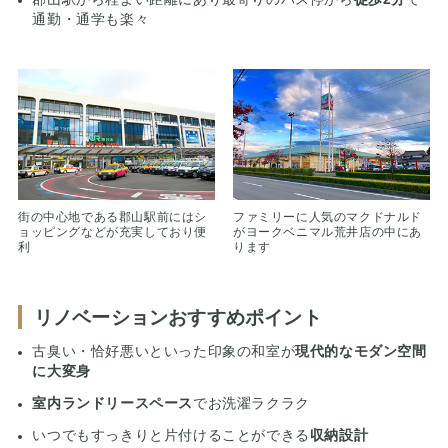
通勤・通学も楽々
街の中心地である郡山駅前にはシ
ファミリーに人気のマクドナルド
ョッピングなどが充実しており便
がヨークベニマル荒井店の中にあ
利
ります
リノベーションおすすめポイント
古臭い・恰好悪いといった印象の和室が
現代的なモダン空間
に大変身
室内ランドリースペース
でお洗濯ラクラク
いつでもすっきりと片付けることができる
収納設計