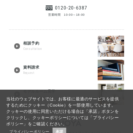
0120-20-6387
営業時間 10:00～18:00
相談予約
Consultation
資料請求
Request
モデルルーム見学
Tour reservation
当社のウェブサイトでは、お客様に最適のサービスを提供
するためにクッキー（Cookie）を一部使用しています。
クッキーの使用に同意いただける場合は「承諾」ボタンを
クリックし、クッキーポリシーについては「プライバシー
ポリシー」をご確認ください。
プライバシーポリシー
承諾
福島・郡山リノベーションTOP
｜
Q&A
｜
サイトマップ
｜
インフォメーション
｜