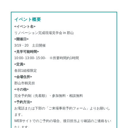
イベント概要
<イベント名>
リノベーション完成現場見学会 in 郡山
<開催日>
3/19・20 土日開催
<見学可能時間>
10:00- 13:00- 15:00- ※所要時間約1時間
<定員>
各回1組様限定
<会場住所>
郡山市鶴見担
<その他>
完全予約制（先着順）・参加無料・相談無料
<予約方法>
お電話または下部の「
ご来場事前予約フォーム
」よりお願いし
ます。
WEBサイトでのご予約の場合、後日担当より確認のご連絡をい
たします。