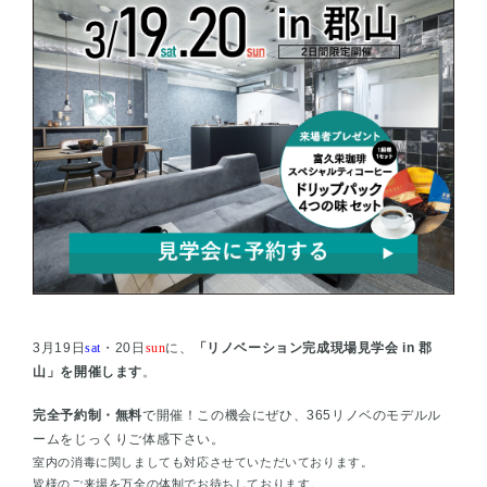
3月19日
sat
・20日
sun
に、
「リノベーション完成現場見学会 in 郡
山」を開催します
。
完全予約制・無料
で開催！この機会にぜひ、365リノベのモデルル
ームをじっくりご体感下さい。
室内の消毒に関しましても対応させていただいております。
皆様のご来場を万全の体制でお待ちしております。