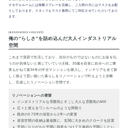
※モデルルームには除菌スプレーを完備し、ご入用の方にはマスクをお配
りしております。スタッフもマスク着用にてご対応させていただいており
ます。
[RENOVATION CONCEPT]
俺の”らしさ”を詰め込んだ大人インダストリアル
空間
これまで賃貸で生活しており、自分のものではないものにお金を払
うのが勿体ないと感じでいていたE様。30歳を目前に自分へのご褒
美もかねて築34年の中古マンションを購入し、インテリアも全て新
しく揃えて思い描いた暮らしをリノベーションで叶えようと決断
し、完成したリノベーション空間です。
リノベーションへの要望
インダストリアルな雰囲気とすこし大人な雰囲気のMIX
広々と使えるワンルームのような間取り
既存の0.75坪の浴室から1坪への変更
居室空間の収納は最低限に、玄関に大きめのクロークを設置
平坦になりがちな空間に段差をつけて立体的な空間にしたい