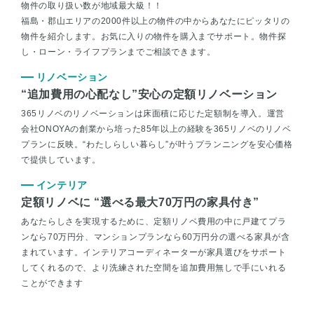
物件の取り扱い数が地域最大級！！
福島・郡山エリアの2000件以上の物件の中からあなたにピッタリの
物件を紹介します。お気に入りの物件を購入までサポート。物件探
し・ローン・ライフプランまでご相談できます。
リノベーション
“追加費用の心配なし”安心の定額リノベーション
365リノベのリノベーションは床面積に応じた定額制を導入。運営
会社ONOYAの創業から培った85年以上の経験を365リノベのリノベ
プランに反映。“わたしらしい暮らし”が叶うプランニングを安心価格
で提供しています。
インテリア
定額リノベに “選べる最大70万円の家具付き”
あなたらしさを実現するために、定額リノベ費用の中に戸建てプラ
ンなら70万円分、マンションプランなら60万円分の選べる家具が含
まれています。インテリアコーディネーターが家具選びをサポート
してくれるので、より洗練された空間を追加費用無しで手にいれる
ことができます