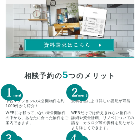
5
相談予約の
つのメリット
中古マンションの未公開物件を約
資料を基により詳しい説明が可能
1000件から紹介！
WEBには載っていない未公開物件
WEBだけでは伝えきれない物件の
の中から、あなたに合った物件をご
詳細や資金計画、リノベについての
案内できます。
話を、カタログ等の資料を見ながら
より詳しくできます。