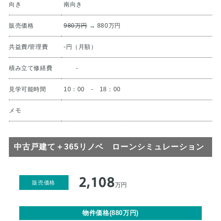
向き
南向き
販売価格
980万円
→ 880万円
共益費/管理費
-円（月額）
積み立て修繕費
-
見学可能時間
10：00 - 18：00
メモ
中古戸建て＋365リノベ ローンシミュレーション
2,108
販売価格
万円
物件価格(880万円)