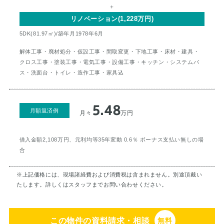
＋
リノベーション(1,228万円)
5DK(81.97㎡)/築年月1978年6月
解体工事・廃材処分・仮設工事・間取変更・下地工事・床材・建具・
クロス工事・塗装工事・電気工事・設備工事・キッチン・システムバ
ス・洗面台・トイレ・造作工事・家具込
5.48
月額返済例
月々
万円
借入金額2,108万円、元利均等35年変動 0.6％ ボーナス支払い無しの場
合
※上記価格には、現場諸経費および消費税は含まれません。別途頂戴い
たします。詳しくはスタッフまでお問い合わせください。
この物件の資料請求・相談
無料