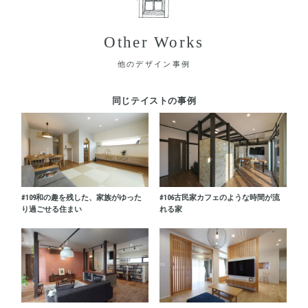
Other Works
他のデザイン事例
同じテイストの事例
#109
和の趣を残した、家族がゆった
#106
古民家カフェのような時間が流
り過ごせる住まい
れる家