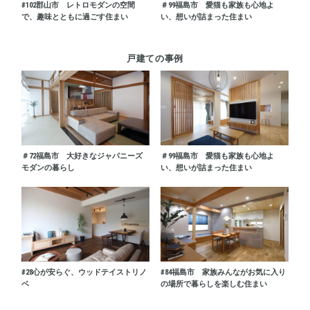
#102
郡山市 レトロモダンの空間
＃99
福島市 愛猫も家族も心地よ
で、趣味とともに過ごす住まい
い、想いが詰まった住まい
戸建ての事例
＃72
福島市 大好きなジャパニーズ
＃99
福島市 愛猫も家族も心地よ
モダンの暮らし
い、想いが詰まった住まい
#28
心が安らぐ、ウッドテイストリノ
#84
福島市 家族みんながお気に入り
ベ
の場所で暮らしを楽しむ住まい