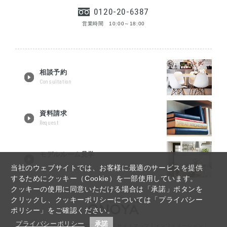
0120-20-6387
営業時間 10:00～18:00
相談予約
Consultation
資料請求
Request
モデルルーム見学
Tour reservation
当社のウェブサイトでは、お客様に最適のサービスを提供
するためにクッキー（Cookie）を一部使用しています。
クッキーの使用に同意いただける場合は「承諾」ボタンを
クリックし、クッキーポリシーについては「プライバシー
ポリシー」をご確認ください。
プライバシーポリシー
承諾
福島・郡山リノベーションTOP
｜
Q&A
｜
サイトマップ
｜
インフォメーション
｜