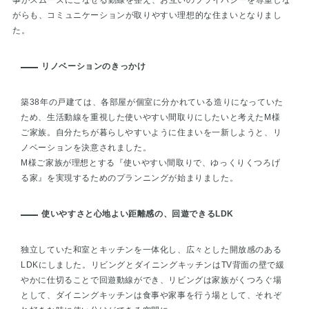
事がスムーズにこなせる動線を整え、お互いのプライバシーを尊重しな
がらも、コミュニケーションが取りやすい理想的な住まいとなりまし
た。
リノベーションのきっかけ
築38年の戸建ては、各部屋が個室に分かれている造りになっていた
ため、生活動線を重視した使いやすい間取りにしたいと考えたМ様
ご家族。自分たちが暮らしやすいように住まいを一新しようと、リ
ノベーションを決意されました。
М様ご家族が理想とする『使いやすい間取りで、ゆっくりくつろげ
る家』を実現するためのプランニングが始まりました。
使いやすさと心地よい距離感の、回遊できるLDK
独立していた和室とキッチンを一体化し、広々とした開放感のある
LDKにしました。リビングとダイニングキッチンはTV背面の壁で緩
やかに仕切ることで回遊動線ができ、リビングは家族がくつろぐ場
として、ダイニングキッチンは食事や家事を行う場として、それぞ