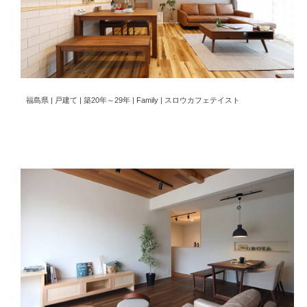
純和風からカフェテイストへ。生まれ変わった優しい空間
福島県 | 戸建て | 築20年～29年 | Family | スロウカフェテイスト