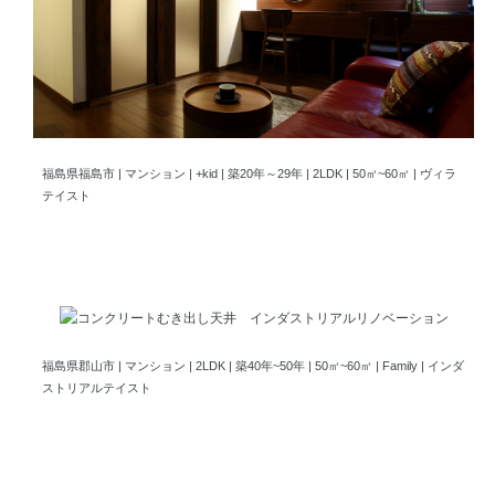
隠すだけが目的じゃないわたしの価値観が並ぶ、オーダーシェルフ
福島県福島市 | マンション | +kid | 築20年～29年 | 2LDK | 50㎡~60㎡ | ヴィラ
テイスト
コンクリートむき出しの天井リノベならではの男前インテリア
福島県郡山市 | マンション | 2LDK | 築40年~50年 | 50㎡~60㎡ | Family | インダ
ストリアルテイスト