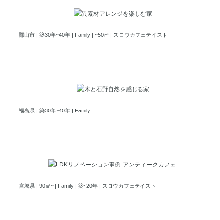
異素材アレンジを楽しむ家
郡山市 | 築30年~40年 | Family | ~50㎡ | スロウカフェテイスト
木と石の自然を感じる家
福島県 | 築30年~40年 | Family
憧れを形に”アンティークカフェ風”リノベーション
宮城県 | 90㎡~ | Family | 築~20年 | スロウカフェテイスト