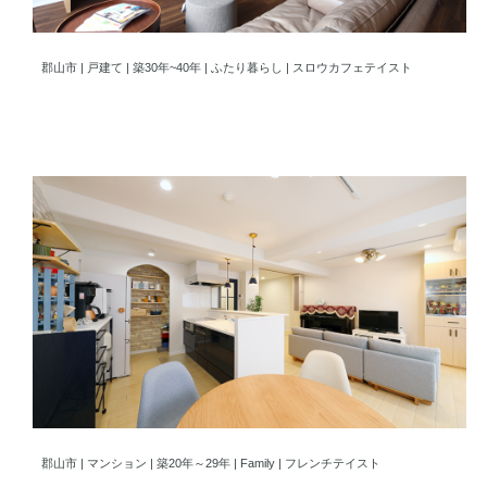
心が安らぐ、ウッドテイストリノベ
郡山市 | 戸建て | 築30年~40年 | ふたり暮らし | スロウカフェテイスト
大人フレンチでつくるLDK空間
郡山市 | マンション | 築20年～29年 | Family | フレンチテイスト