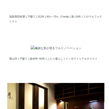
何時間でもここに居たい。我が家で楽しむスローカフェ空間
福島県田村郡 | 戸建て | 2LDK | 60㎡~70㎡ | Family | 築~20年 | スロウカフェテ
イスト
繊細な美が宿るフルリノベ
郡山市 | 戸建て | 築40年~50年 | ふたり暮らし | インダストリアルテイスト