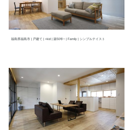
福島市 個を大切にしながら家族時間を楽しむ住まい
福島県福島市 | 戸建て | +kid | 築50年~ | Family | シンプルテイスト